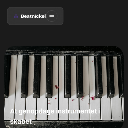
At genopdage instrumentet i
skabet