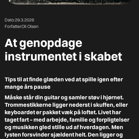
Dato:
29.3.2026
Forfatter
Oli Olsen
At genopdage
instrumentet i skabet
Tips til at finde glæden ved at spille igen efter
mange års pause
Måske står din guitar og samler støv i hjørnet.
Trommestikkerne ligger nederst i skuffen, eller
keyboardet er pakket væk på loftet. Livet har
taget fart – med arbejde, familie og forpligtelser
og musikken gled stille ud af hverdagen. Men
lysten forsvinder sjældent helt. Den ligger og