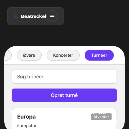
Beatnickel udvider – nu kan du
administrere koncerter og turnéer