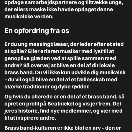
opdage samarbejdspartnere og tiltrække unge,
der ellers måske ikke havde opdaget denne
musikalske verden.
En opfordring fra os
Er du ung messingblæser, der leder efter et sted
at spille? Eller erfaren musiker med lyst til at
genoplive glæden ved at spille sammen med
andre? Så overvej at blive en del af dit lokale
brass band. Du vil ikke kun udvikle dig musikalsk
– du vil også blive en del af et fællesskab med
stærke traditioner og dybe rødder.
Og hvis du allerede er en del af et brass band, så
opret en profil på Beatnickel og vis jer frem. Del
jeres historie, find nye medlemmer, og vær med
til at inspirere andre.
Brass band-kulturen er ikke blot en arv – den er