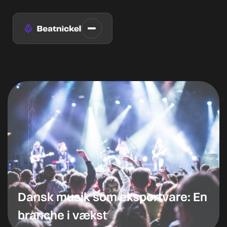
Dansk musik som eksportvare: En
branche i vækst