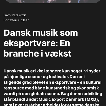
Dato:
29.3.2026
Forfatter
Oli Olsen
Dansk musik som
eksportvare: En
branche i vækst
Dansk musik er ikke længere kun noget, vi nyder
på hjemlige scener og festivaler. Den er i
stigende grad blevet en eksportvare – en kulturel
ressource med både kunstnerisk og økonomisk
værdi på den globale scene. Bag denne udvikling
står blandt andet
Music Export Denmark (MXD)
,
som i over 20 år har arbejdet for at sætte danske