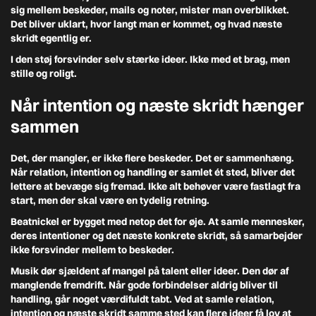
sig mellem beskeder, mails og noter, mister man overblikket.
Det bliver uklart, hvor langt man er kommet, og hvad næste
skridt egentlig er.
I den støj forsvinder selv stærke ideer. Ikke med et brag, men
stille og roligt.
Når intention og næste skridt hænger
sammen
Det, der mangler, er ikke flere beskeder. Det er sammenhæng.
Når relation, intention og handling er samlet ét sted, bliver det
lettere at bevæge sig fremad. Ikke alt behøver være fastlagt fra
start, men der skal være en tydelig retning.
Beatnickel er bygget med netop det for øje. At samle mennesker,
deres intentioner og det næste konkrete skridt, så samarbejder
ikke forsvinder mellem to beskeder.
Musik dør sjældent af mangel på talent eller ideer. Den dør af
manglende fremdrift. Når gode forbindelser aldrig bliver til
handling, går noget værdifuldt tabt. Ved at samle relation,
intention og næste skridt samme sted kan flere ideer få lov at