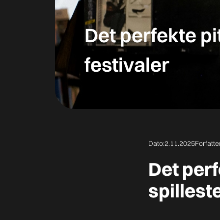
Det perfekte pi
festivaler
Dato:
2.11.2025
Forfatte
Det perf
spillest