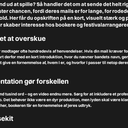
nd ud at spille? Så handler det om at sende det helt rig
r chancen, fordi deres mails er for lange, for rodede
d. Her får du opskriften på en kort, visuelt stærk og
r skaber interesse hos bookere og festivalarrangører
 let at overskue
 modtager ofte hundredevis af henvendelser. Hvis din mail kræver for
art derfor med en kort introduktion, hvor du nævner bandets navn, genre
t give en fornemmelse af, hvem I er, og hvorfor I passer til netop deres
ntation gør forskellen
end tusind ord – og en video endnu mere. Sørg for at inkludere et profe
ideo. Det behøver ikke være en dyr produktion, men lyden skal være kla
her, bookeren får en fornemmelse af jeres udtryk.
sekit