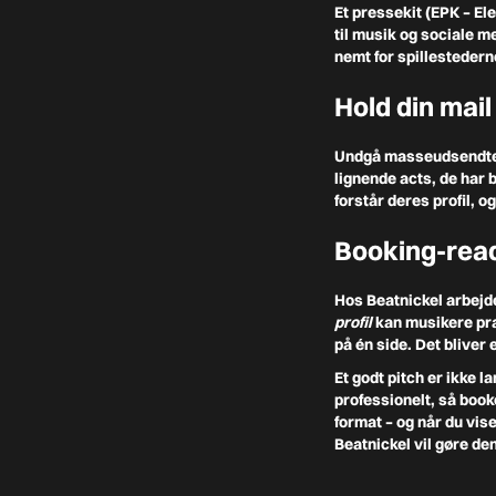
Et pressekit (EPK – Ele
til musik og sociale me
nemt for spillestedern
Hold din mail
Undgå masseudsendte ma
lignende acts, de har b
forstår deres profil, og
Booking-read
Hos Beatnickel arbejde
profil
kan musikere præ
på én side. Det bliver
Et godt pitch er ikke 
professionelt, så booke
format – og når du vis
Beatnickel vil gøre de