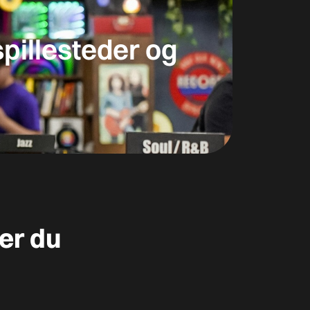
spillesteder og
er du