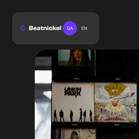
DA
EN