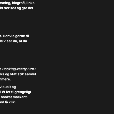
øsning, biografi, links
kt seriøst og gør det
. Henvis gerne til
de viser du, at du
de
Booking-ready EPK+
ks og statistik samlet
emmere.
visuelt og
i ét let tilgængeligt
e booket markant.
d få klik.