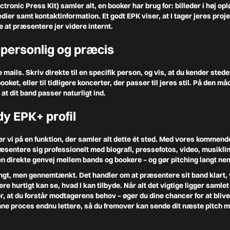
ctronic Press Kit) samler alt, en booker har brug for: billeder i høj opl
dier samt kontaktinformation. Et godt EPK viser, at I tager jeres proje
e at præsentere jer videre internt.
 personlig og præcis
ils. Skriv direkte til en specifik person, og vis, at du kender stedet
ooket, eller til tidligere koncerter, der passer til jeres stil. På den må
 at dit band passer naturligt ind.
y EPK+ profil
r vi på en funktion, der samler alt dette ét sted. Med vores kommen
sentere sig professionelt med biografi, pressefotos, video, musiklin
 en direkte genvej mellem bands og bookere – og gør pitching langt n
langt, men gennemtænkt. Det handler om at præsentere sit band klart, 
re hurtigt kan se, hvad I kan tilbyde. Når alt det vigtige ligger samlet 
er, at du forstår modtagerens behov – øger du dine chancer for at bliv
nne proces endnu lettere, så du fremover kan sende dit næste pitch me