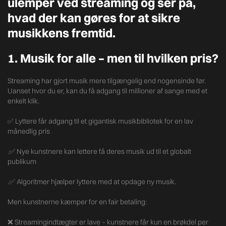
ulemper ved streaming og ser på,
hvad der kan gøres for at sikre
musikkens fremtid.
1. Musik for alle – men til hvilken pris?
Streaming har gjort musik mere tilgængelig end nogensinde før.
Uanset hvor du er, kan du få adgang til millioner af sange med et
enkelt klik.
✅ Lyttere får adgang til et gigantisk musikbibliotek for en lav
månedlig pris
.✅ Nye kunstnere kan lettere få deres musik ud til et globalt
publikum
.✅ Algoritmer hjælper lyttere med at opdage ny musik.
Men kunstnerne kæmper for en fair betaling:
❌ Streamingindtægter er lave – kunstnere får kun en brøkdel per