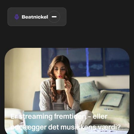
Er streaming fremtiden – eller
ødelægger det musikkens værdi?