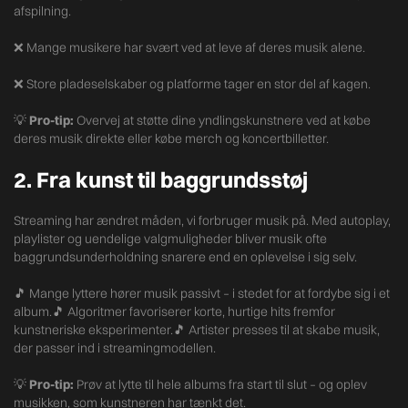
afspilning.
❌ Mange musikere har svært ved at leve af deres musik alene.
❌ Store pladeselskaber og platforme tager en stor del af kagen.
💡
Pro-tip:
Overvej at støtte dine yndlingskunstnere ved at købe
deres musik direkte eller købe merch og koncertbilletter.
2. Fra kunst til baggrundsstøj
Streaming har ændret måden, vi forbruger musik på. Med autoplay,
playlister og uendelige valgmuligheder bliver musik ofte
baggrundsunderholdning snarere end en oplevelse i sig selv.
🎵 Mange lyttere hører musik passivt – i stedet for at fordybe sig i et
album.🎵 Algoritmer favoriserer korte, hurtige hits fremfor
kunstneriske eksperimenter.🎵 Artister presses til at skabe musik,
der passer ind i streamingmodellen.
💡
Pro-tip:
Prøv at lytte til hele albums fra start til slut – og oplev
musikken, som kunstneren har tænkt det.