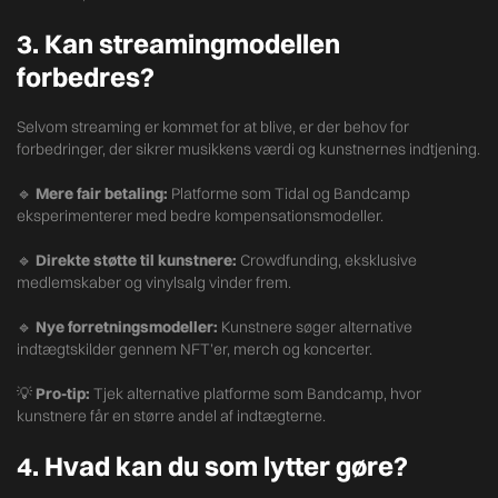
3. Kan streamingmodellen
forbedres?
Selvom streaming er kommet for at blive, er der behov for
forbedringer, der sikrer musikkens værdi og kunstnernes indtjening.
🔹
Mere fair betaling:
Platforme som Tidal og Bandcamp
eksperimenterer med bedre kompensationsmodeller.
🔹
Direkte støtte til kunstnere:
Crowdfunding, eksklusive
medlemskaber og vinylsalg vinder frem.
🔹
Nye forretningsmodeller:
Kunstnere søger alternative
indtægtskilder gennem NFT’er, merch og koncerter.
💡
Pro-tip:
Tjek alternative platforme som Bandcamp, hvor
kunstnere får en større andel af indtægterne.
4. Hvad kan du som lytter gøre?