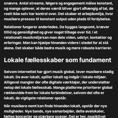
snævre. Antal streams, følgere og engagement måles konstant,
og mange oplever, at deres værdi bliver gjort afhængig af tal, de
reelt ikke selv har kontrol over. Det skaber et arbejdsmiljø, hvor
musikere presses til konstant output uden plads til fordybelse.
Relationer fungerer anderledes. De bygges langsomt, kræver
tillid og gensidighed og giver noget tilbage over tid. I et
relationelt musikmiljø kan man dele viden, udstyr, kontakter og
erfaringer. Man kan hjælpe hinanden videre i stedet for at stå
alene. Det skaber både bedre musik og mere robuste karrierer.
Lokale fællesskaber som fundament
Selvom internettet har gjort musik global, lever musikere stadig
lokalt. De øver lokalt, spiller lokalt og indgår i lokale miljøer.
Alligevel mangler der ofte digitale værktøjer, der understøtter
netop det lokale fællesskab. Mange platforme prioriterer global
rækkevidde frem for lokale forbindelser, selvom det ofte er
lokalt, de vigtigste relationer opstår.
Når musikere nemt kan finde hinanden lokalt, opstår der nye
muligheder. Nye bands, nye samarbejder, delte øvelokaler,
fælles koncerter og stærkere scener. Det er her, musiklivet