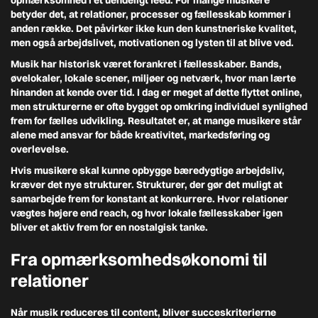
opmærksomhed i et uendeligt feed. For mange musikere
betyder det, at relationer, processer og fællesskab kommer i
anden række. Det påvirker ikke kun den kunstneriske kvalitet,
men også arbejdslivet, motivationen og lysten til at blive ved.
Musik har historisk været forankret i fællesskaber. Bands,
øvelokaler, lokale scener, miljøer og netværk, hvor man lærte
hinanden at kende over tid. I dag er meget af dette flyttet online,
men strukturerne er ofte bygget op omkring individuel synlighed
frem for fælles udvikling. Resultatet er, at mange musikere står
alene med ansvar for både kreativitet, markedsføring og
overlevelse.
Hvis musikere skal kunne opbygge bæredygtige arbejdsliv,
kræver det nye strukturer. Strukturer, der gør det muligt at
samarbejde frem for konstant at konkurrere. Hvor relationer
vægtes højere end reach, og hvor lokale fællesskaber igen
bliver et aktiv frem for en nostalgisk tanke.
Fra opmærksomhedsøkonomi til
relationer
Når musik reduceres til content, bliver succeskriterierne