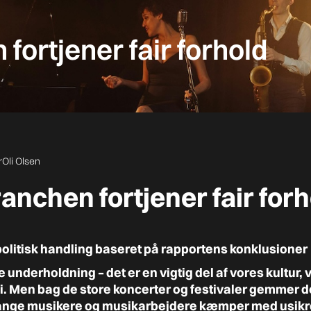
ortjener fair forhold
r
Oli Olsen
nchen fortjener fair forh
 politisk handling baseret på rapportens konklusioner
e underholdning – det er en vigtig del af vores kultur,
. Men bag de store koncerter og festivaler gemmer de
nge musikere og musikarbejdere kæmper med usikre 