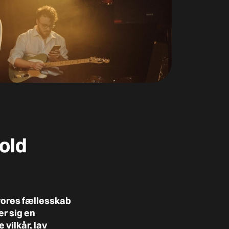
old
 vores fællesskab
r sig en
vilkår, lav