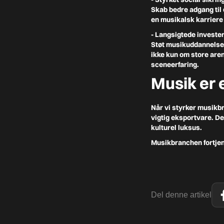
Skab bedre adgang til 
en musikalsk karrier
- Langsigtede investe
Støt musikuddannelser,
ikke kun om store are
sceneerfaring.
Musik er e
Når vi styrker musikbr
vigtig eksportvare. De
kulturel luksus.
Musikbranchen fortjene
Del denne artikel