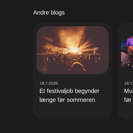
Andre blogs
18.7.2026
16.7
Et festivaljob begynder
Mus
længe før sommeren
før