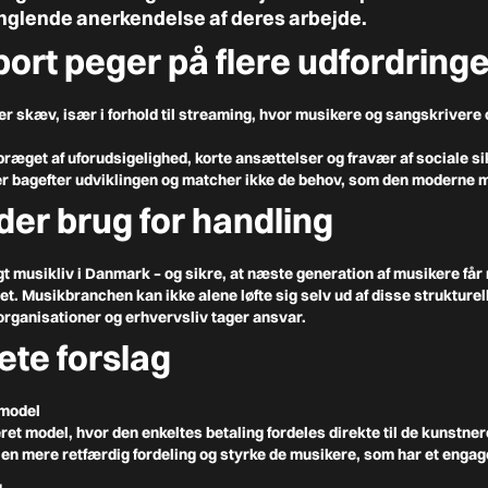
nglende anerkendelse af deres arbejde.
port peger på flere udfordringe
er skæv, især i forhold til streaming, hvor musikere og sangskrivere ofte
præget af uforudsigelighed, korte ansættelser og fravær af sociale s
er bagefter udviklingen og matcher ikke de behov, som den moderne 
der brug for handling
igt musikliv i Danmark – og sikre, at næste generation af musikere får
et. Musikbranchen kan ikke alene løfte sig selv ud af disse strukturel
, organisationer og erhvervsliv tager ansvar.
ete forslag
gmodel
ret model, hvor den enkeltes betaling fordeles direkte til de kunstner
abe en mere retfærdig fordeling og styrke de musikere, som har et enga
g