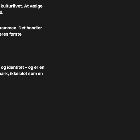
kulturlivet. At vælge
d.
t sammen. Det handler
eres første
g identitet – og er en
ark, ikke blot som en