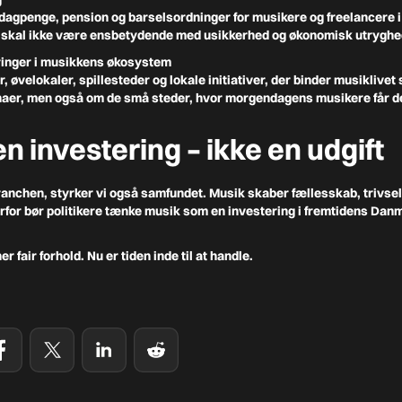
dagpenge, pension og barselsordninger for musikere og freelancere i 
e skal ikke være ensbetydende med usikkerhed og økonomisk utryghe
ringer i musikkens økosystem
 øvelokaler, spillesteder og lokale initiativer, der binder musiklive
naer, men også om de små steder, hvor morgendagens musikere får d
n investering – ikke en udgift
anchen, styrker vi også samfundet. Musik skaber fællesskab, trivsel o
rfor bør politikere tænke musik som en investering i fremtidens Danm
r fair forhold.
Nu er tiden inde til at handle.