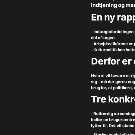
indtjening og ma
En ny rap
- Indtægtsfordelingen
del af kagen.
- Arbejdsvilkårene
er 
- Kulturpolitikken
halt
Derfor er 
Hvis vi vil bevare et r
sig – må der gøres nog
brug for, at politikere
Tre konkr
- Retfærdig streamin
Indfør en brugercentre
lytter til. Det vil sk
- Styrket social sikrin