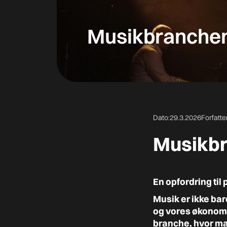
Musikbranchen f
Dato:
29.3.2026
Forfatte
Musikbra
En opfordring til
Musik er ikke bar
og vores økonomi
branche, hvor ma