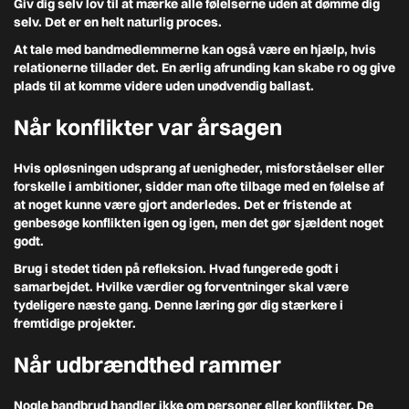
Giv dig selv lov til at mærke alle følelserne uden at dømme dig
selv. Det er en helt naturlig proces.
At tale med bandmedlemmerne kan også være en hjælp, hvis
relationerne tillader det. En ærlig afrunding kan skabe ro og give
plads til at komme videre uden unødvendig ballast.
Når konflikter var årsagen
Hvis opløsningen udsprang af uenigheder, misforståelser eller
forskelle i ambitioner, sidder man ofte tilbage med en følelse af
at noget kunne være gjort anderledes. Det er fristende at
genbesøge konflikten igen og igen, men det gør sjældent noget
godt.
Brug i stedet tiden på refleksion. Hvad fungerede godt i
samarbejdet. Hvilke værdier og forventninger skal være
tydeligere næste gang. Denne læring gør dig stærkere i
fremtidige projekter.
Når udbrændthed rammer
Nogle bandbrud handler ikke om personer eller konflikter. De