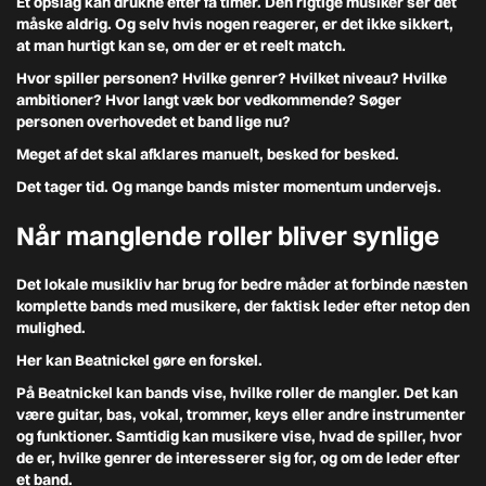
Et opslag kan drukne efter få timer. Den rigtige musiker ser det
måske aldrig. Og selv hvis nogen reagerer, er det ikke sikkert,
at man hurtigt kan se, om der er et reelt match.
Hvor spiller personen? Hvilke genrer? Hvilket niveau? Hvilke
ambitioner? Hvor langt væk bor vedkommende? Søger
personen overhovedet et band lige nu?
Meget af det skal afklares manuelt, besked for besked.
Det tager tid. Og mange bands mister momentum undervejs.
Når manglende roller bliver synlige
Det lokale musikliv har brug for bedre måder at forbinde næsten
komplette bands med musikere, der faktisk leder efter netop den
mulighed.
Her kan Beatnickel gøre en forskel.
På Beatnickel kan bands vise, hvilke roller de mangler. Det kan
være guitar, bas, vokal, trommer, keys eller andre instrumenter
og funktioner. Samtidig kan musikere vise, hvad de spiller, hvor
de er, hvilke genrer de interesserer sig for, og om de leder efter
et band.