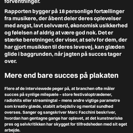
forventninger.
Rapporten bygger på 18 personlige fortællinger
fra musikere, der åbent deler deres oplevelser
med angst, lavt selvværd, økonomisk usikkerhed
og følelsen af aldrig at være god nok. Det er
stærke beretninger, der viser, at selv for dem, der
har gjort musikken til deres levevej, kan glæden
glide i baggrunden, når jagten på succes tager
over.
Mere end bare succes på plakaten
Flere af de interviewede peger på, at branchen ofte måler
succes på synlige milepæle – store festivaloptrædener,
radiohits eller streamingtal – mens andre vigtige parametre
som kreativ glæde, stabilt arbejdsliv og mental sundhed
overses. Sanger og sangskriver Marc Facchini beskriver,
hvordan han gentagne gange har oplevet, at det kunstneriske
pres og selvkritikken har skygget for tilfredsheden med sit eget
arbejde.