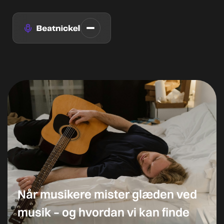
Når musikere mister glæden ved
musik – og hvordan vi kan finde