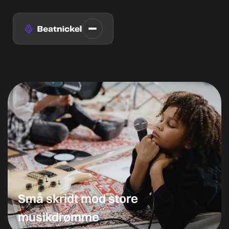
Små skridt mod store
musikdrømme